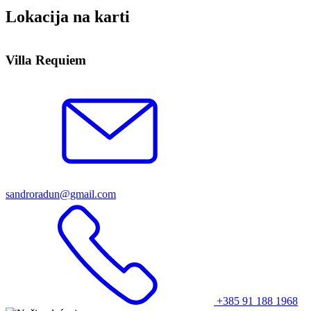
Lokacija na karti
Leaflet
| ©
OpenStreetMap
contributors
+
Villa Requiem
−
sandroradun@gmail.com
+385 91 188 1968