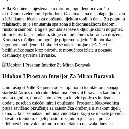
Villa Requiem smještena je u mirnom, ograđenom dvorištu
okruženom zelenilom i prirodom. Gostima je na raspolaganju bazen
s ležaljkama, idealan za opuštanje tijekom toplijih dana. Za potpunu
relaksaciju tu je i unutarnja spa zona s hidromasažnom kadom i
finskom saunom. Bogata ponuda zabave uključuje stolni nogomet,
stolni tenis, biljar i pikado, što je čini odličnim izborom za druženja.
Konoba s roštiljem omogućuje pripremu zajedničkih obroka u
ugodnom ambijentu. U okolici se nalaze brojne pješačke i
biciklističke staze kroz prirodu te mogućnost izleta u poznate
destinacije sjeverne Hrvatske.
Udoban I Prostran Interijer Za Miran Boravak
Unutrašnjost Ville Requiem odiše toplinom i karakterom, spajajući
starinski šarm s modernim detaljima. Dnevni boravak s kaminom
stvara ugodnu, domaću atmosferu, a klavir i polica s knjigama
dodaju poseban osjećaj mira i opuštanja. Prostrana blagovaonica
pruža savršeno okruženje za zajednička druženja u svakom dijelu
dana. U kući se nalazi i intimna vinoteka u kojoj se možete povući i
uživati u trenutku. Cijeli prostor dizajniran je tako da potiče
udobnost i boravak u mirnom ritmu, daleko od svakodnevice.