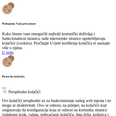
Poštujemo Vašu privatnost
Kako bismo vam omogućili najbolji korisnički doživljaj i
funkcionalnost stranica, naše internetske stranice upotrebljavaju
kolačiće (cookies). Pročitajte Uvjete korištenja kolačića te saznajte
više o njima.
U redu
Postavke kolačića
Neophodni kolačići
Ovi kolačići neophodni su za funkcioniranje našeg web mjesta i ne
mogu se deaktivirati. Ovo se odnosi, na primjer, na kolačiće koji
osiguravaju da konfiguracija koja se odnosi na korisnika stranice
(odabrani jezik, valuta, prihvaćanje kolačića, lista želja, košarica i