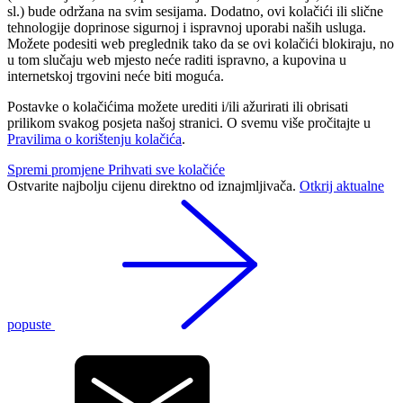
sl.) bude održana na svim sesijama. Dodatno, ovi kolačići ili slične
tehnologije doprinose sigurnoj i ispravnoj uporabi naših usluga.
Možete podesiti web preglednik tako da se ovi kolačići blokiraju, no
u tom slučaju web mjesto neće raditi ispravno, a kupovina u
internetskoj trgovini neće biti moguća.
Postavke o kolačićima možete urediti i/ili ažurirati ili obrisati
prilikom svakog posjeta našoj stranici. O svemu više pročitajte u
Pravilima o korištenju kolačića
.
Spremi promjene
Prihvati sve kolačiće
Ostvarite najbolju cijenu direktno od iznajmljivača.
Otkrij aktualne
popuste